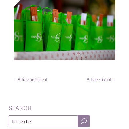
←
Article précédent
Article suivant
→
SEARCH
U